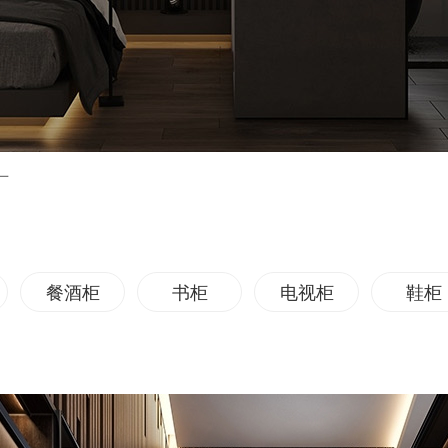
厂
餐酒柜
书柜
电视柜
鞋柜