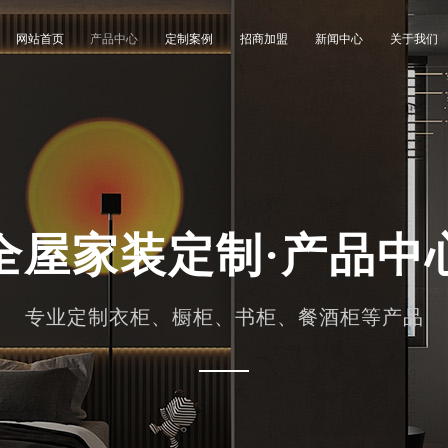
网站首页
产品中心
定制案例
招商加盟
新闻中心
关于我们
全屋家装定制·产品中
专业定制衣柜、橱柜、书柜、餐酒柜等产品