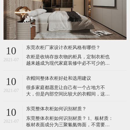
东莞衣柜厂家设计衣柜风格有哪些？
10
衣柜是收纳存放衣物的柜具，定制衣柜也
2021-07
越来越成为现代家庭装修中必不可少的重
要组成部分。东莞衣柜厂家定制衣柜由于
可量身订做，而且环保、时尚、专业等特
衣帽间整体衣柜好处和选用建议
10
点，将注定成为今后几年内家庭衣柜的消
很多家庭都愿意让自己有一个占地方不
费热点。​1、凹位空间——入墙式衣柜入墙
2021-07
大，但是内部空间比较大的衣帽间，这样
式衣柜，大大增强空间的使用面积，不但
可以有足够的空间把自己那些乱七八糟的
可以有效地扩大生活空间，而且时尚新
衣服都装的下。 同时也是为了装修的美
潮、美观实
东莞整体衣柜如何识别材质？
10
观，所以很多人都会选择衣帽间整体衣柜
​东莞整体衣柜如何识别材质？ 1、板材质：
作为自己的首要选择，因为这样的衣柜不
2021-07
板材表面成分为三聚氰氨饰面，不需要油
仅是为了装衣服，其实也是户主的面子。