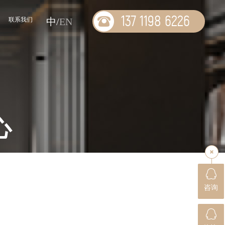
137 1198 6226
联系我们
中/
EN
心
咨询