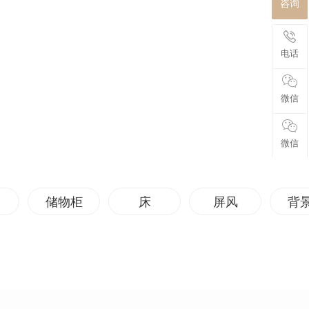
咨询
电话
微信
微信
储物柜
床
屏风
背