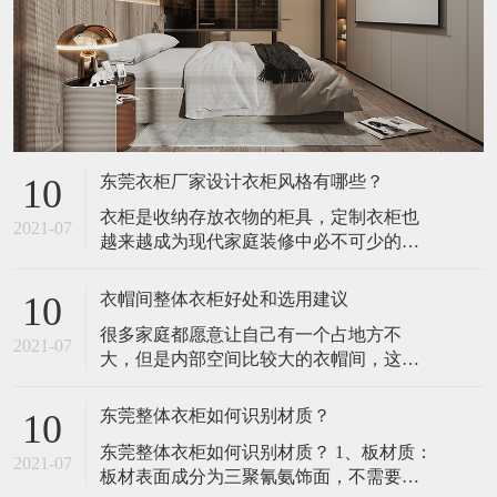
东莞衣柜厂家设计衣柜风格有哪些？
10
衣柜是收纳存放衣物的柜具，定制衣柜也
2021-07
越来越成为现代家庭装修中必不可少的重
要组成部分。东莞衣柜厂家定制衣柜由于
可量身订做，而且环保、时尚、专业等特
衣帽间整体衣柜好处和选用建议
10
点，将注定成为今后几年内家庭衣柜的消
很多家庭都愿意让自己有一个占地方不
费热点。​1、凹位空间——入墙式衣柜入墙
2021-07
大，但是内部空间比较大的衣帽间，这样
式衣柜，大大增强空间的使用面积，不但
可以有足够的空间把自己那些乱七八糟的
可以有效地扩大生活空间，而且时尚新
衣服都装的下。 同时也是为了装修的美
潮、美观实
东莞整体衣柜如何识别材质？
10
观，所以很多人都会选择衣帽间整体衣柜
​东莞整体衣柜如何识别材质？ 1、板材质：
作为自己的首要选择，因为这样的衣柜不
2021-07
板材表面成分为三聚氰氨饰面，不需要油
仅是为了装衣服，其实也是户主的面子。