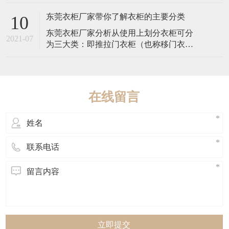
漆，表面细密，结构平整，质地坚硬，防
下面就来说一下衣帽
蛀阻燃，在国外被称为“无缺陷板材”。其中
东莞衣柜厂家带你了解衣柜的主要分类
10
间基材部分为中密度板，密度不能低于
东莞衣柜厂家分析从使用上划分衣柜可分
0.80g/cm3，否则影响承重力和平整性；含
2021-07
为三大类：即推拉门衣柜（也称移门衣
水率不能低于6.5%，但也不能过高
柜）、平开门衣柜和开放式衣柜。 推拉门
也称移门衣柜或“一”字型整体衣柜，可嵌入
墙体直接屋顶成为家装的一部分。分为内
推拉衣柜和外挂推拉衣柜：内推拉衣柜是
在线留言
将衣柜门置于衣柜内，个体性较强，易融
入、较灵活
立即提交