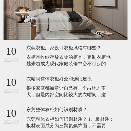
东莞衣柜厂家设计衣柜风格有哪些？
10
衣柜是收纳存放衣物的柜具，定制衣柜也
2021-07
越来越成为现代家庭装修中必不可少的重
要组成部分。东莞衣柜厂家定制衣柜由于
可量身订做，而且环保、时尚、专业等特
衣帽间整体衣柜好处和选用建议
10
点，将注定成为今后几年内家庭衣柜的消
很多家庭都愿意让自己有一个占地方不
费热点。​1、凹位空间——入墙式衣柜入墙
2021-07
大，但是内部空间比较大的衣帽间，这样
式衣柜，大大增强空间的使用面积，不但
可以有足够的空间把自己那些乱七八糟的
可以有效地扩大生活空间，而且时尚新
衣服都装的下。 同时也是为了装修的美
潮、美观实
东莞整体衣柜如何识别材质？
10
观，所以很多人都会选择衣帽间整体衣柜
​东莞整体衣柜如何识别材质？ 1、板材质：
作为自己的首要选择，因为这样的衣柜不
2021-07
板材表面成分为三聚氰氨饰面，不需要油
仅是为了装衣服，其实也是户主的面子。