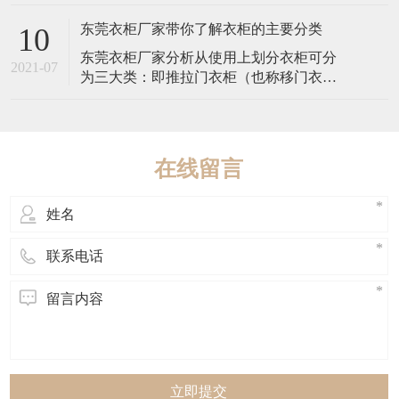
漆，表面细密，结构平整，质地坚硬，防
下面就来说一下衣帽
蛀阻燃，在国外被称为“无缺陷板材”。其中
东莞衣柜厂家带你了解衣柜的主要分类
10
间基材部分为中密度板，密度不能低于
东莞衣柜厂家分析从使用上划分衣柜可分
0.80g/cm3，否则影响承重力和平整性；含
2021-07
为三大类：即推拉门衣柜（也称移门衣
水率不能低于6.5%，但也不能过高
柜）、平开门衣柜和开放式衣柜。 推拉门
也称移门衣柜或“一”字型整体衣柜，可嵌入
墙体直接屋顶成为家装的一部分。分为内
推拉衣柜和外挂推拉衣柜：内推拉衣柜是
在线留言
将衣柜门置于衣柜内，个体性较强，易融
入、较灵活
立即提交