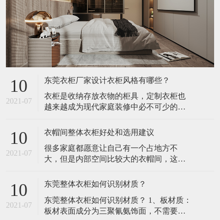
东莞衣柜厂家设计衣柜风格有哪些？
10
衣柜是收纳存放衣物的柜具，定制衣柜也
2021-07
越来越成为现代家庭装修中必不可少的重
要组成部分。东莞衣柜厂家定制衣柜由于
可量身订做，而且环保、时尚、专业等特
衣帽间整体衣柜好处和选用建议
10
点，将注定成为今后几年内家庭衣柜的消
很多家庭都愿意让自己有一个占地方不
费热点。​1、凹位空间——入墙式衣柜入墙
2021-07
大，但是内部空间比较大的衣帽间，这样
式衣柜，大大增强空间的使用面积，不但
可以有足够的空间把自己那些乱七八糟的
可以有效地扩大生活空间，而且时尚新
衣服都装的下。 同时也是为了装修的美
潮、美观实
东莞整体衣柜如何识别材质？
10
观，所以很多人都会选择衣帽间整体衣柜
​东莞整体衣柜如何识别材质？ 1、板材质：
作为自己的首要选择，因为这样的衣柜不
2021-07
板材表面成分为三聚氰氨饰面，不需要油
仅是为了装衣服，其实也是户主的面子。