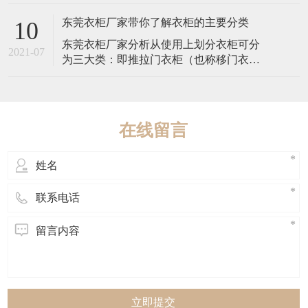
漆，表面细密，结构平整，质地坚硬，防
下面就来说一下衣帽
蛀阻燃，在国外被称为“无缺陷板材”。其中
东莞衣柜厂家带你了解衣柜的主要分类
10
间基材部分为中密度板，密度不能低于
东莞衣柜厂家分析从使用上划分衣柜可分
0.80g/cm3，否则影响承重力和平整性；含
2021-07
为三大类：即推拉门衣柜（也称移门衣
水率不能低于6.5%，但也不能过高
柜）、平开门衣柜和开放式衣柜。 推拉门
也称移门衣柜或“一”字型整体衣柜，可嵌入
墙体直接屋顶成为家装的一部分。分为内
推拉衣柜和外挂推拉衣柜：内推拉衣柜是
在线留言
将衣柜门置于衣柜内，个体性较强，易融
入、较灵活
立即提交