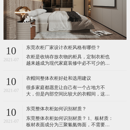
东莞衣柜厂家设计衣柜风格有哪些？
10
衣柜是收纳存放衣物的柜具，定制衣柜也
2021-07
越来越成为现代家庭装修中必不可少的重
要组成部分。东莞衣柜厂家定制衣柜由于
可量身订做，而且环保、时尚、专业等特
衣帽间整体衣柜好处和选用建议
10
点，将注定成为今后几年内家庭衣柜的消
很多家庭都愿意让自己有一个占地方不
费热点。​1、凹位空间——入墙式衣柜入墙
2021-07
大，但是内部空间比较大的衣帽间，这样
式衣柜，大大增强空间的使用面积，不但
可以有足够的空间把自己那些乱七八糟的
可以有效地扩大生活空间，而且时尚新
衣服都装的下。 同时也是为了装修的美
潮、美观实
东莞整体衣柜如何识别材质？
10
观，所以很多人都会选择衣帽间整体衣柜
​东莞整体衣柜如何识别材质？ 1、板材质：
作为自己的首要选择，因为这样的衣柜不
2021-07
板材表面成分为三聚氰氨饰面，不需要油
仅是为了装衣服，其实也是户主的面子。