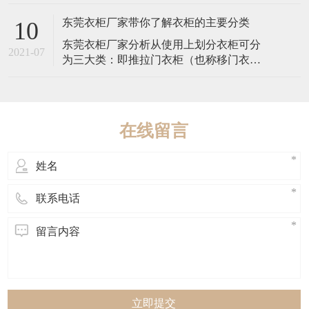
漆，表面细密，结构平整，质地坚硬，防
下面就来说一下衣帽
蛀阻燃，在国外被称为“无缺陷板材”。其中
东莞衣柜厂家带你了解衣柜的主要分类
10
间基材部分为中密度板，密度不能低于
东莞衣柜厂家分析从使用上划分衣柜可分
0.80g/cm3，否则影响承重力和平整性；含
2021-07
为三大类：即推拉门衣柜（也称移门衣
水率不能低于6.5%，但也不能过高
柜）、平开门衣柜和开放式衣柜。 推拉门
也称移门衣柜或“一”字型整体衣柜，可嵌入
墙体直接屋顶成为家装的一部分。分为内
推拉衣柜和外挂推拉衣柜：内推拉衣柜是
在线留言
将衣柜门置于衣柜内，个体性较强，易融
入、较灵活
立即提交