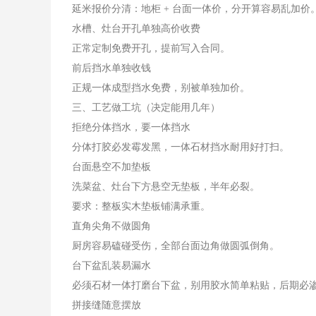
延米报价分清：地柜 + 台面一体价，分开算容易乱加价
水槽、灶台开孔单独高价收费
正常定制免费开孔，提前写入合同。
前后挡水单独收钱
正规一体成型挡水免费，别被单独加价。
三、工艺做工坑（决定能用几年）
拒绝分体挡水，要一体挡水
分体打胶必发霉发黑，一体石材挡水耐用好打扫。
台面悬空不加垫板
洗菜盆、灶台下方悬空无垫板，半年必裂。
要求：整板实木垫板铺满承重。
直角尖角不做圆角
厨房容易磕碰受伤，全部台面边角做圆弧倒角。
台下盆乱装易漏水
必须石材一体打磨台下盆，别用胶水简单粘贴，后期必
拼接缝随意摆放