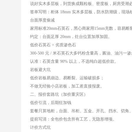
说好实木多层板，到货换成颗粒板、密度板，厨房受潮
签单写明：柜体 18mm 实木多层板，防水防潮级，现
台面厚度偷减
家用标准20mm石英石，黑心商家用15mm充数，容易断
约定：台面足厚 20mm，灶台位置加厚加固。
低价石英石 = 劣质渗色石
300-500 元 / 米石英石大多钙粉含量高，酱油、油污
认准：石英含量 90% 以上，不选纯白超低价款。
岩板避大坑
低价岩板易崩边、易断裂、运输破损多；
不做无经验小店岩板，加工差直接报废。
二、报价套路坑（加价重灾区）
低价引流，后期狂加钱
套餐只算地柜，台面、吊柜、五金、开孔、挡水、切角
提前写清：全包价包含所有工艺，无隐形增项。
计价方式坑