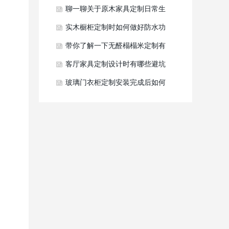
怎样的？
聊一聊关于原木家具定制日常生
活中有哪些保养技巧？
实木橱柜定制时如何做好防水功
能？
带你了解一下无醛榻榻米定制有
哪五大性能优势？
客厅家具定制设计时有哪些避坑
要点？
玻璃门衣柜定制安装完成后如何
进行竣工验收？