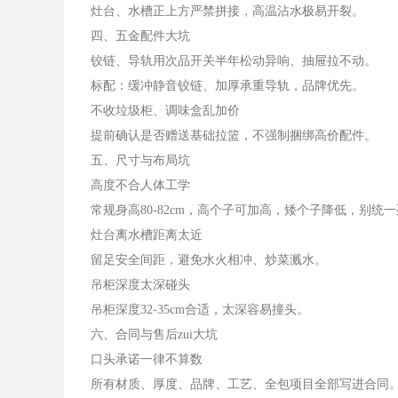
灶台、水槽正上方严禁拼接，高温沾水极易开裂。
四、五金配件大坑
铰链、导轨用次品开关半年松动异响、抽屉拉不动。
标配：缓冲静音铰链、加厚承重导轨，品牌优先。
不收垃圾柜、调味盒乱加价
提前确认是否赠送基础拉篮，不强制捆绑高价配件。
五、尺寸与布局坑
高度不合人体工学
常规身高80-82cm，高个子可加高，矮个子降低，别统
灶台离水槽距离太近
留足安全间距，避免水火相冲、炒菜溅水。
吊柜深度太深碰头
吊柜深度32-35cm合适，太深容易撞头。
六、合同与售后zui大坑
口头承诺一律不算数
所有材质、厚度、品牌、工艺、全包项目全部写进合同