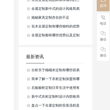
咨询
个方法
全屋定制新中式的设计风格简易
单纯
揭秘家具定制存在的不足
电话
实木全屋定制有哪些独特的优势
全屋定制都有哪些优势以及定制
微信
时有哪些注意事项
微信
最新
资讯
分析关于榻榻米定制有哪些容易
出现的质量问题？
简单了解一下衣柜定制加盟有哪
些避坑指南？
石板橱柜定制日常生活中使用有
哪些保养方法？
新中式衣柜定制时设计内部格局
避坑哪些细节？
盘点一下全屋定制的安装流程是