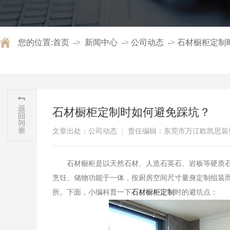
您的位置:
首页
->
新闻中心
->
公司动态
->
石材橱柜定制
石材橱柜定制时如何避免踩坑？
文章出处：公司动态
责任编辑：东莞市万江欧凯思装
​石材橱柜是以天然石材、人造石英石、岩板等硬质石
烹饪、储物功能于一体，按厨房空间尺寸量身定制组装
所。下面，小编科普一下
石材橱柜定制
时的避坑点：