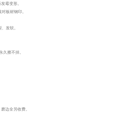
必发霉变形。
场核对板材钢印。
裂、发软。
一渗永久擦不掉。
、磨边全另收费。