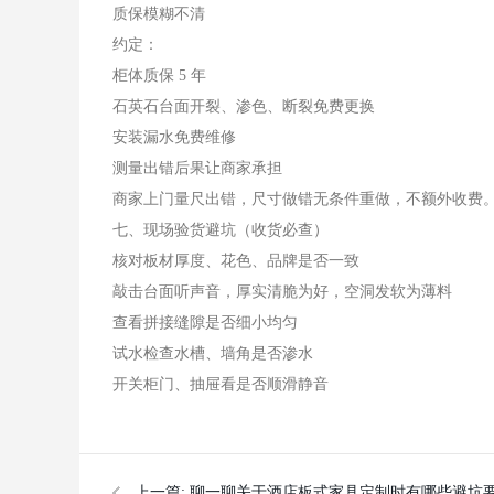
质保模糊不清
约定：
柜体质保 5 年
石英石台面开裂、渗色、断裂免费更换
安装漏水免费维修
测量出错后果让商家承担
商家上门量尺出错，尺寸做错无条件重做，不额外收费
七、现场验货避坑（收货必查）
核对板材厚度、花色、品牌是否一致
敲击台面听声音，厚实清脆为好，空洞发软为薄料
查看拼接缝隙是否细小均匀
试水检查水槽、墙角是否渗水
开关柜门、抽屉看是否顺滑静音
上一篇:
聊一聊关于酒店板式家具定制时有哪些‌避坑要