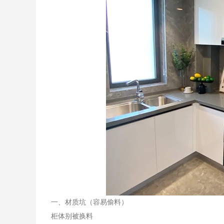
一、材质坑（容易偷料）
柜体别被换料